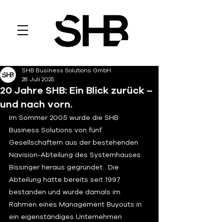
SHB Business Solutions GmbH
28. Juli 2025
20 Jahre SHB: Ein Blick zurück –
und nach vorn.
Im Sommer 2005 wurde die SHB 
Business Solutions von fünf 
Gesellschaftern aus der bestehenden 
Navision-Abteilung des Systemhauses 
Bissinger heraus gegründet.  Die 
Abteilung hatte bereits seit 1997 
bestanden und wurde damals im 
Rahmen eines Management Buyouts in 
ein eigenständiges Unternehmen 