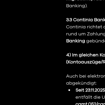
Banking).
3.3 Continia Ba
Continia richtet
rund um Zahlung
Banking
 gebünde
4) Im gleichen Ko
(Kontoauszüge/R
Auch bei elektr
abgekündigt:
Seit 23.11.2025
entfällt die 
camt.052/cam