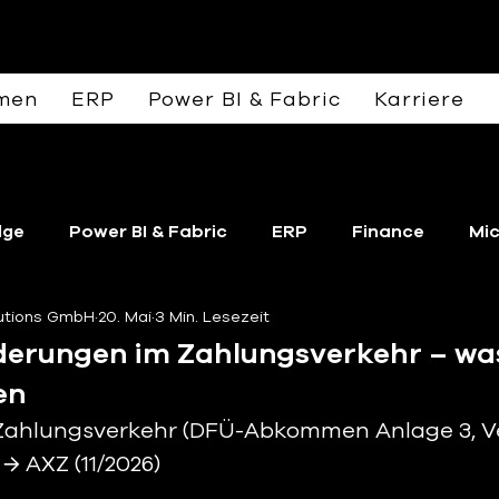
men
ERP
Power BI & Fabric
Karriere
lge
Power BI & Fabric
ERP
Finance
Mi
lutions GmbH
20. Mai
3 Min. Lesezeit
erungen im Zahlungsverkehr – was 
en
ahlungsverkehr (DFÜ-Abkommen Anlage 3, Ver
 AXZ (11/2026)