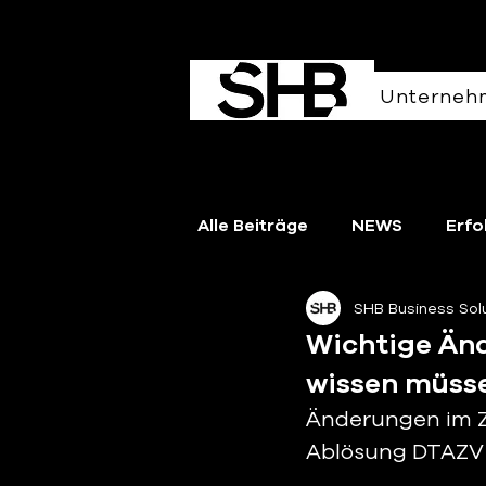
Unterneh
Alle Beiträge
NEWS
Erfo
SHB Business So
How To
SHB Partner
Wichtige Änd
wissen müss
Änderungen im Z
Ablösung DTAZV →