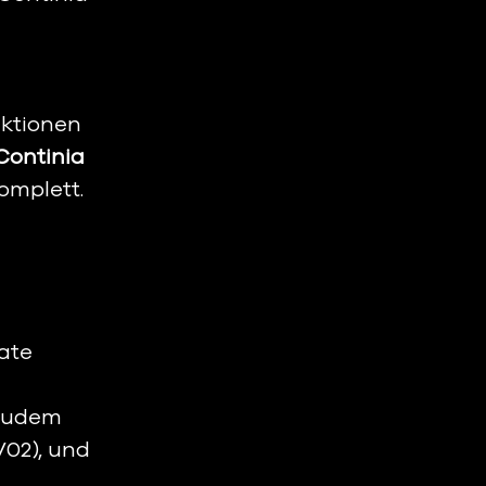
ktionen 
Continia 
omplett.
ate 
zudem 
V02), und 