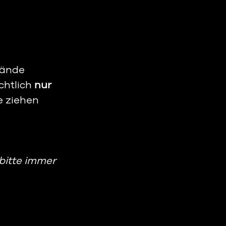
tände 
htlich 
nur 
e ziehen 
bitte immer 