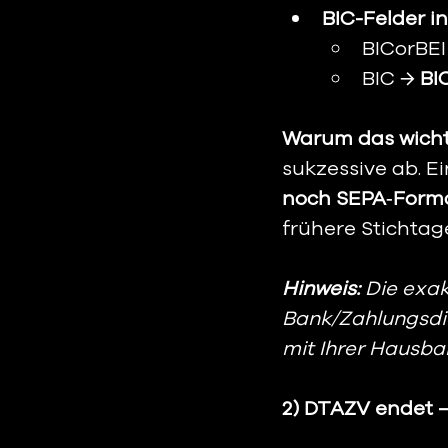
BIC-Felder i
BICorBEI
BIC → 
BI
Warum das wichti
sukzessive ab. Ein
noch SEPA‑Forma
frühere Stichtag
Hinweis:
 Die exa
Bank/Zahlungsdien
mit Ihrer Hausba
2) DTAZV endet 