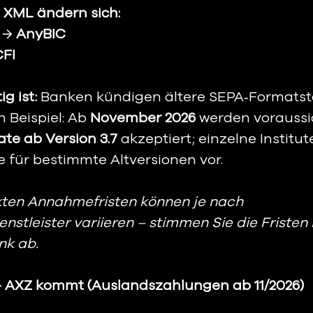
n XML ändern sich:
 → 
AnyBIC
CFI
g ist:
 Banken kündigen ältere SEPA‑Formats
 Beispiel: Ab 
November 2026
 werden voraussic
te ab Version 3.7
 akzeptiert; einzelne Institut
e für bestimmte Altversionen vor.
kten Annahmefristen können je nach 
stleister variieren – stimmen Sie die Fristen 
nk ab.
– AXZ kommt (Auslandszahlungen ab 11/2026)