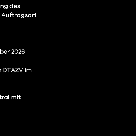
ng des 
 Auftragsart 
er 2026 
en DTAZV im 
ral mit 