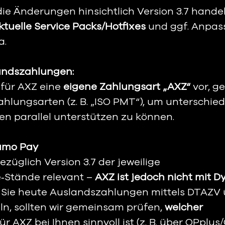
die Änderungen hinsichtlich Version 3.7 handel
ktuelle Service Packs/Hotfixes
 und ggf. Anpa
a.
landszahlungen:
für AXZ eine 
eigene Zahlungsart „AXZ“
 vor, g
ahlungsarten (z. B. „ISO PMT“), um unterschied
en parallel unterstützen zu können.
namo Pay
züglich Version 3.7 der jeweilige 
‑Stände relevant – 
AXZ ist jedoch nicht mit 
 Sie heute Auslandszahlungen mittels DTAZV 
, sollten wir gemeinsam prüfen, 
welcher 
für AXZ bei Ihnen sinnvoll ist (z. B. über OPplus