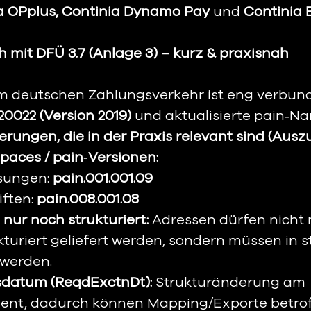
a OPplus, Continia Dynamo Pay 
und
 Continia 
h mit DFÜ 3.7 (Anlage 3) – kurz & praxisnah
im deutschen Zahlungsverkehr ist eng verbun
20022 (Version 2019)
 und aktualisierte pain‑N
rungen, die in der Praxis relevant sind (Auszu
aces / pain‑Versionen:
sungen: 
pain.001.001.09
ften: 
pain.008.001.08
nur noch strukturiert:
 Adressen dürfen nicht
kturiert geliefert werden, sondern müssen in st
 werden.
datum (ReqdExctnDt):
 Strukturänderung am 
ent, dadurch können Mapping/Exporte betroff