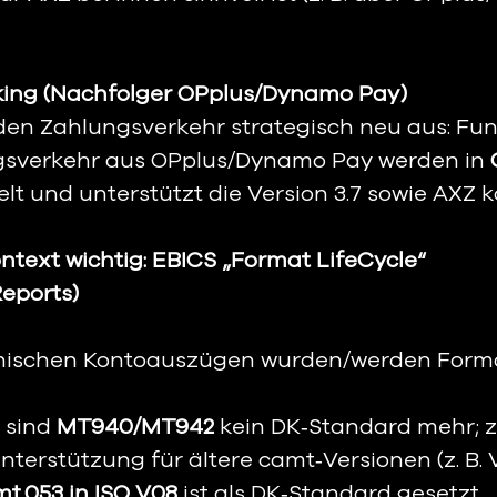
nking (Nachfolger OPplus/Dynamo Pay)
 den Zahlungsverkehr strategisch neu aus: Fun
sverkehr aus OPplus/Dynamo Pay werden in 
lt und unterstützt die Version 3.7 sowie AXZ k
ntext wichtig: EBICS „Format LifeCycle“ 
eports)
onischen Kontoauszügen wurden/werden Form
 sind 
MT940/MT942
 kein DK‑Standard mehr; 
Unterstützung für ältere camt‑Versionen (z. B. 
t.053 in ISO V08
 ist als DK‑Standard gesetzt.