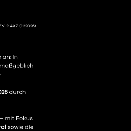
V → AXZ (11/2026)
an: In 
maßgeblich 
-
026
 durch 
– mit Fokus 
ral
 sowie die 