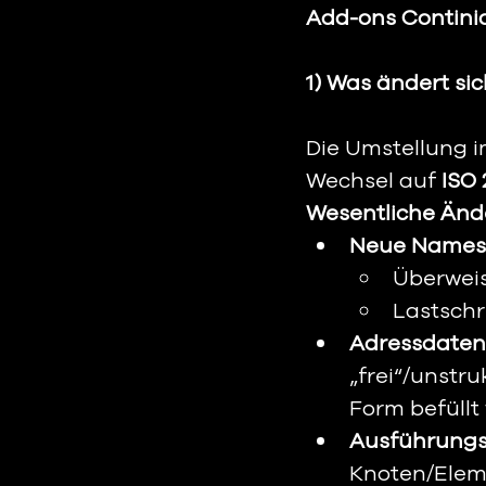
Add-ons Contini
1) Was ändert sic
Die Umstellung 
Wechsel auf 
ISO 
Wesentliche Ände
Neue Namesp
Überwei
Lastschri
Adressdaten 
„frei“/unstru
Form befüllt
Ausführungs
Knoten/Elem