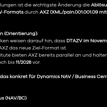
ungen ist die wichtigste Änderung die 
Ablösu
V‑Formats
 durch 
AXZ (XML/pain.001.001.09 mit
n (Orientierung):
en weisen darauf hin, dass 
DTAZV im Novemb
AXZ das neue Ziel‑Format ist.
titute bieten AXZ bereits parallel an und halt
ch bis 
11/2026
 vor.
das konkret für Dynamics NAV / Business Cent
lus (NAV/BC)