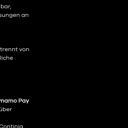
bar, 
ssungen an 
etrennt von 
liche 
Dynamo Pay 
über 
/Continia 