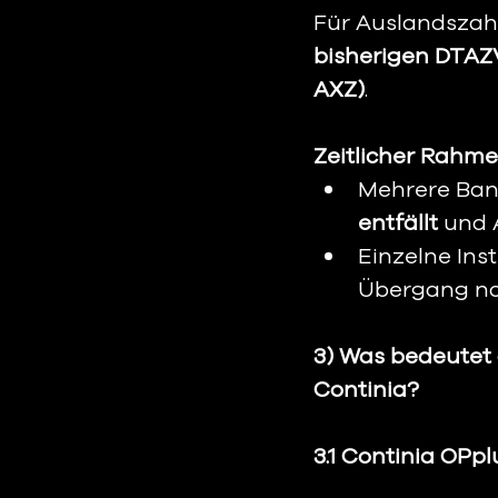
Für Auslandszahl
bisherigen DTAZ
AXZ)
.
Zeitlicher Rahme
Mehrere Bank
entfällt
 und 
Einzelne Ins
Übergang no
3) Was bedeutet 
Continia?
3.1 Continia OPp