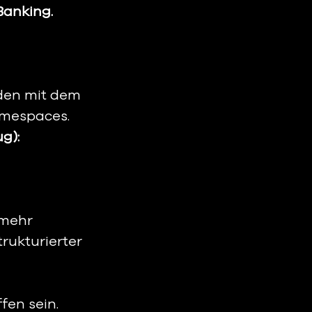
Banking.
den mit dem 
amespaces.
g):
 mehr 
rukturierter 
en sein.