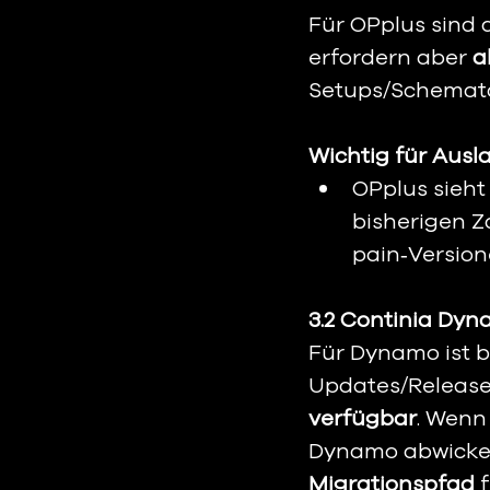
Für OPplus sind 
erfordern aber 
a
Setups/Schemat
Wichtig für Aus
OPplus sieht 
bisherigen Z
pain‑Version
3.2 Continia Dy
Für Dynamo ist be
Updates/Release
verfügbar
. Wenn
Dynamo abwickeln
Migrationspfad
 