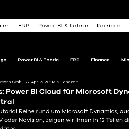
men
ERP
Power BI & Fabric
Karriere
lge
Power BI & Fabric
ERP
Finance
Mi
lutions GmbH
27. Apr. 2021
2 Min. Lesezeit
s: Power BI Cloud für Microsoft Dy
tral
utorial Reihe rund um Microsoft Dynamics, au
oder Navision, zeigen wir Ihnen in 12 Teilen d
dates.