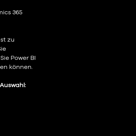
ics 365 
st zu 
ie 
Sie Power BI 
ren können.
 Auswahl: