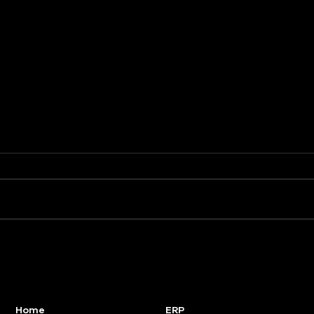
SHB Tutorials:
SHB 
Personalisierte
Upda
Benutzerrechte für
Micr
Microsoft Dynamics 365
Busi
Business Central
Home
ERP