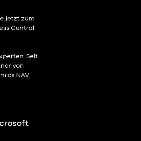
e jetzt zum 
ess Central 
perten. Seit 
tner von 
mics NAV.  
crosoft 