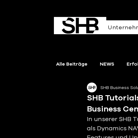
Unterneh
Alle Beiträge
NEWS
Erfo
SHB Business So
How To
SHB Partner
SHB Tutorial
Business Cen
In unserer SHB T
als Dynamics NAV 
Features und Up