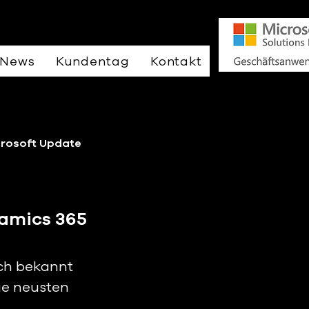
News
Kundentag
Kontakt
crosoft Update
namics 365
ch bekannt 
ie neusten 