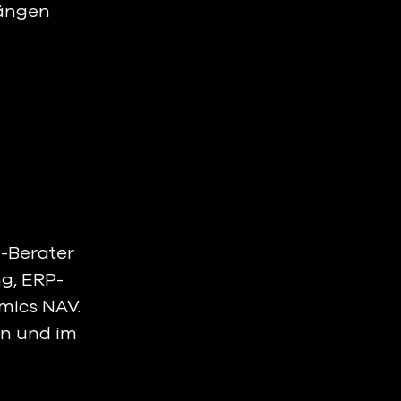
ängen 
-Berater 
ng, ERP-
ics NAV. 
n und im 