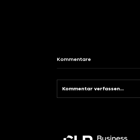
Kommentare
Kommentar verfassen...
SHB Tutorials:
Dokumentenmanagement/
Belege und Anhänge für
Microsoft Dynamics 365
Business Central