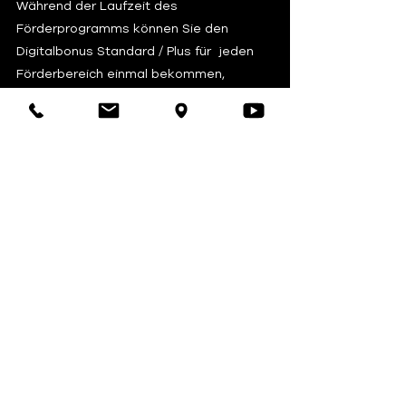
Während der Laufzeit des 
Förderprogramms können Sie den 
Digitalbonus Standard / Plus für  jeden 
Förderbereich einmal bekommen, 
insgesamt also zwei Föderungen.
Sie haben Fragen oder benötigen 
Unterstützung bei der Beantragung 
Ihres Digitalbonus Bayern?
Dann 
sprechen Sie uns an! Unsere 
Spezialisten beraten Sie gerne unter 
info@shb-bs.com
.
https://www.digitalbonus.bayern
Tags:
Coronakrise
Konjunkturpaket
Digitalbonus
Digitalbonus Bayern