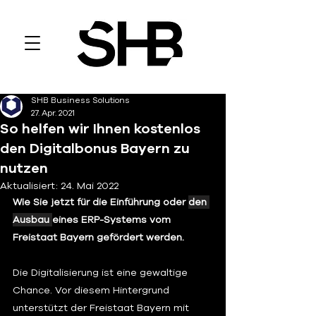
SHB Business Solutions
27. Apr. 2021
So helfen wir Ihnen kostenlos
den Digitalbonus Bayern zu
nutzen
Aktualisiert:
24. Mai 2022
Wie Sie jetzt für die Einführung oder 
den 
Ausbau 
eines ERP-Systems vom 
Freistaat Bayern gefördert werden.
Die Digitalisierung ist eine gewaltige 
Chance. Vor diesem Hintergrund 
unterstützt der Freistaat Bayern mit 