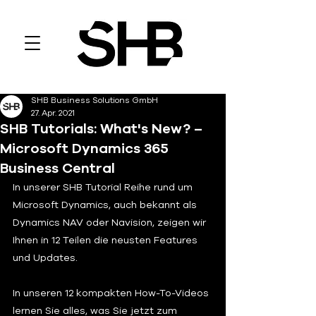
SHB Business Solutions GmbH
27. Apr. 2021
SHB Tutorials: What's New? –
Microsoft Dynamics 365
Business Central
In unserer SHB Tutorial Reihe rund um 
Microsoft Dynamics, auch bekannt als 
Dynamics NAV oder Navision, zeigen wir 
Ihnen in 12 Teilen die neusten Features 
und Updates.
In unseren 12 kompakten How-To-Videos 
lernen Sie alles, was Sie jetzt zum 