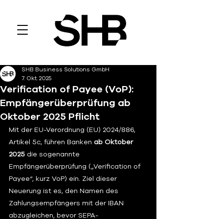
SHB Business Solutions GmbH
7. Okt. 2025
Verification of Payee (VoP):
Empfängerüberprüfung ab
Oktober 2025 Pflicht
Mit der EU-Verordnung (EU) 2024/886, 
Artikel 5c, führen Banken
 ab Oktober 
2025 
die sogenannte 
Empfängerüberprüfung („Verification of 
Payee“, kurz VoP) ein. Ziel dieser 
Neuerung ist es, den Namen des 
Zahlungsempfängers mit der IBAN 
abzugleichen, bevor SEPA-