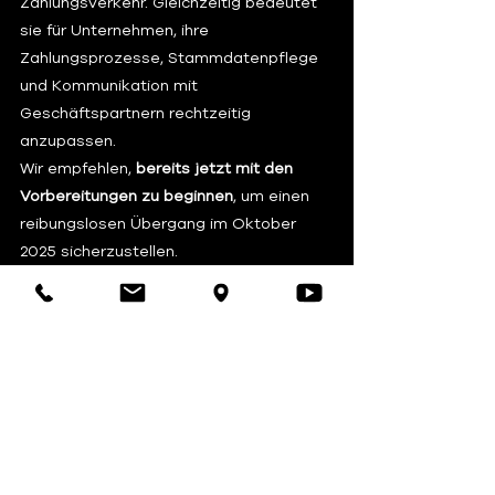
Zahlungsverkehr. Gleichzeitig bedeutet 
sie für Unternehmen, ihre 
Zahlungsprozesse, Stammdatenpflege 
und Kommunikation mit 
Geschäftspartnern rechtzeitig 
anzupassen.
Wir empfehlen, 
bereits jetzt mit den 
Vorbereitungen zu beginnen
, um einen 
reibungslosen Übergang im Oktober 
2025 sicherzustellen.
Bei Fragen stehen wir Ihnen 
selbstverständlich gerne zur Verfügung.
Unser SHB Service für unsere Kund:innen:
Wir sind für Sie da: 
info@shb-bs.com